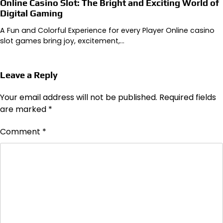
Online Casino Slot: The Bright and Exciting World of
Digital Gaming
A Fun and Colorful Experience for every Player Online casino
slot games bring joy, excitement,…
Leave a Reply
Your email address will not be published.
Required fields
are marked
*
Comment
*