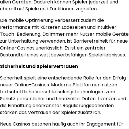
allen Geräten. Dadurch können Spieler jederzeit und
überall auf Spiele und Funktionen zugreifen.
Die mobile Optimierung verbessert zudem die
Performance mit kürzeren Ladezeiten und intuitiver
Touch-Bedienung. Da immer mehr Nutzer mobile Geräte
zur Unterhaltung verwenden, ist Barrierefreiheit für neue
Online-Casinos unerlässlich. Es ist ein zentraler
Bestandteil eines wettbewerbsfähigen Spielerlebnisses.
Sicherheit und Spielervertrauen
Sicherheit spielt eine entscheidende Rolle für den Erfolg
neuer Online-Casinos. Moderne Plattformen nutzen
fortschrittliche Verschlüsselungstechnologien zum
Schutz persönlicher und finanzieller Daten. Lizenzen und
die Einhaltung anerkannter Regulierungsbehörden
stärken das Vertrauen der Spieler zusätzlich.
Neue Casinos betonen häufig auch ihr Engagement für