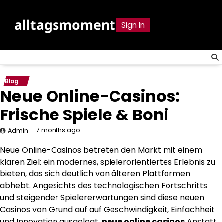
Skip
to
alltagsmoment
Sign In
content
Blog
Neue Online-Casinos:
Frische Spiele & Boni
7 months ago
Admin
Neue Online-Casinos betreten den Markt mit einem
klaren Ziel: ein modernes, spielerorientiertes Erlebnis zu
bieten, das sich deutlich von älteren Plattformen
abhebt. Angesichts des technologischen Fortschritts
und steigender Spielererwartungen sind diese neuen
Casinos von Grund auf auf Geschwindigkeit, Einfachheit
und Innovation ausgelegt.
neue online casinos
Anstatt