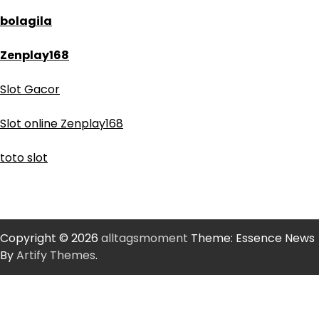
bolagila
Zenplay168
Slot Gacor
Slot online Zenplay168
toto slot
Copyright © 2026
alltagsmoment
Theme: Essence News
By
Artify Themes
.