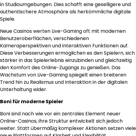
in Studioumgebungen. Dies schafft eine geselligere und
authentischere Atmosphäre als herkömmliche digitale
Spiele.
Neue Casinos werten Live-Gaming oft mit modernen
Benutzeroberflächen, verschiedenen
Kameraperspektiven und interaktiven Funktionen auf.
Diese Verbesserungen ermöglichen es den Spielern, sich
stärker in das Spielerlebnis einzubinden und gleichzeitig
den Komfort des Online-Zugangs zu genießen. Das
Wachstum von Live-Gaming spiegelt einen breiteren
Trend hin zu Realismus und Interaktion in der digitalen
Unterhaltung wider.
Boni für moderne Spieler
Boni sind nach wie vor ein zentrales Element neuer
Online-Casinos, ihre Struktur entwickelt sich jedoch
weiter. Statt übermäßig komplexer Aktionen setzen viele
neue Plattformen auf Klarheit und Flexibilität.