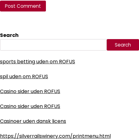
Search
Search
sports betting uden om ROFUS
spil uden om ROFUS
Casino sider uden ROFUS
Casino sider uden ROFUS
Casinoer uden dansk licens
https://silverrailswinery.com/printmenu.html