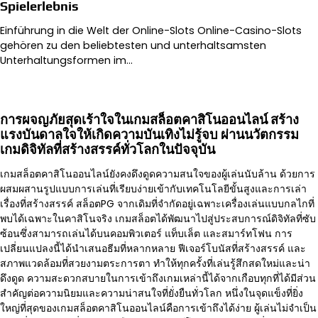
Spielerlebnis
Einführung in die Welt der Online-Slots Online-Casino-Slots
gehören zu den beliebtesten und unterhaltsamsten
Unterhaltungsformen im…
การผจญภัยสุดเร้าใจในเกมสล็อตคาสิโนออนไลน์ สร้าง
แรงบันดาลใจให้เกิดความบันเทิงไม่รู้จบ ผ่านนวัตกรรม
เกมดิจิทัลที่สร้างสรรค์ทั่วโลกในปัจจุบัน
เกมสล็อตคาสิโนออนไลน์ยังคงดึงดูดความสนใจของผู้เล่นนับล้าน ด้วยการ
ผสมผสานรูปแบบการเล่นที่เรียบง่ายเข้ากับเทคโนโลยีขั้นสูงและการเล่า
เรื่องที่สร้างสรรค์ สล็อตPG จากเดิมที่จำกัดอยู่เฉพาะเครื่องเล่นแบบกลไกที่
พบได้เฉพาะในคาสิโนจริง เกมสล็อตได้พัฒนาไปสู่ประสบการณ์ดิจิทัลที่ซับ
ซ้อนซึ่งสามารถเล่นได้บนคอมพิวเตอร์ แท็บเล็ต และสมาร์ทโฟน การ
เปลี่ยนแปลงนี้ได้นำเสนอธีมที่หลากหลาย ฟีเจอร์โบนัสที่สร้างสรรค์ และ
สภาพแวดล้อมที่สวยงามตระการตา ทำให้ทุกครั้งที่เล่นรู้สึกสดใหม่และน่า
ดึงดูด ความสะดวกสบายในการเข้าถึงเกมเหล่านี้ได้จากเกือบทุกที่ได้มีส่วน
สำคัญต่อความนิยมและความน่าสนใจที่ยั่งยืนทั่วโลก หนึ่งในจุดแข็งที่ยิ่ง
ใหญ่ที่สุดของเกมสล็อตคาสิโนออนไลน์คือการเข้าถึงได้ง่าย ผู้เล่นไม่จำเป็น