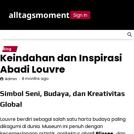
Skip
to
alltagsmoment
Sign In
content
Blog
Keindahan dan Inspirasi
Abadi Louvre
8 months ago
Admin
Simbol Seni, Budaya, dan Kreativitas
Global
Louvre berdiri sebagai salah satu harta budaya paling
dikagumi di dunia. Museum ini penuh dengan
kecemerlangan artistik, arsitektur abadi
Plissee
, dan