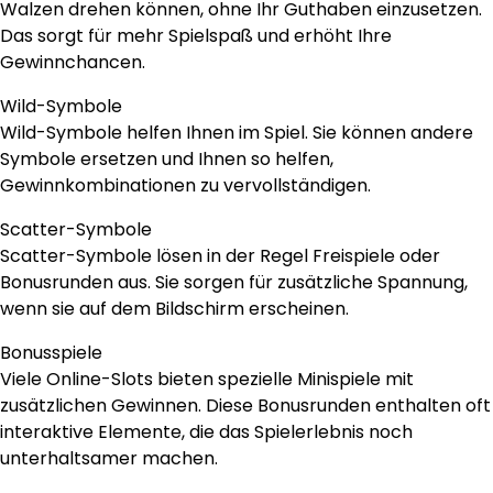
Walzen drehen können, ohne Ihr Guthaben einzusetzen.
Das sorgt für mehr Spielspaß und erhöht Ihre
Gewinnchancen.
Wild-Symbole
Wild-Symbole helfen Ihnen im Spiel. Sie können andere
Symbole ersetzen und Ihnen so helfen,
Gewinnkombinationen zu vervollständigen.
Scatter-Symbole
Scatter-Symbole lösen in der Regel Freispiele oder
Bonusrunden aus. Sie sorgen für zusätzliche Spannung,
wenn sie auf dem Bildschirm erscheinen.
Bonusspiele
Viele Online-Slots bieten spezielle Minispiele mit
zusätzlichen Gewinnen. Diese Bonusrunden enthalten oft
interaktive Elemente, die das Spielerlebnis noch
unterhaltsamer machen.