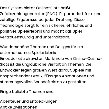
Das System hinter Online-Slots heißt
Zufallszahlengenerator (RNG). Er garantiert faire und
zufällige Ergebnisse bei jeder Drehung. Diese
Technologie sorgt für ein sicheres, ehrliches und
positives Spielerlebnis und macht das Spiel
vertrauenswürdig und unterhaltsam.
Wunderschöne Themen und Designs für ein
unterhaltsames Spielerlebnis
Eines der attraktivsten Merkmale von Online-Casino-
Slots ist die unglaubliche Vielfalt an Themen. Die
Entwickler legen großen Wert darauf, Spiele mit
ansprechender Grafik, flüssigen Animationen und
stimmungsvollen Soundeffekten zu gestalten.
Einige beliebte Themen sind:
Abenteuer und Entdeckungen
Antike Zivilisationen