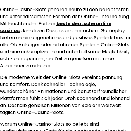
Online-Casino-Slots gehören heute zu den beliebtesten
und unterhaltsamsten Formen der Online-Unterhaltung.
Mit leuchtenden Farben
beste deutsche online
casinos
, kreativen Designs und einfachem Gameplay
bieten sie ein angenehmes und positives Spielerlebnis für
alle. Ob Anfänger oder erfahrener Spieler – Online-Slots
sind eine unkomplizierte und unterhaltsame Möglichkeit,
sich zu entspannen, die Zeit zu genießen und neue
Abenteuer zu erleben.
Die moderne Welt der Online-Slots vereint Spannung
und Komfort. Dank schneller Technologie,
wunderschöner Animationen und benutzerfreundlicher
Plattformen fühlt sich jeder Dreh spannend und lohnend
an. Deshalb genießen Millionen von Spielern weltweit
täglich Online-Casino-Slots.
Warum Online-Casino-Slots so beliebt sind