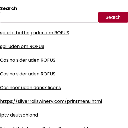
Search
Search
sports betting uden om ROFUS
spil uden om ROFUS
Casino sider uden ROFUS
Casino sider uden ROFUS
Casinoer uden dansk licens
https://silverrailswinery.com/printmenu.html
Iptv deutschland